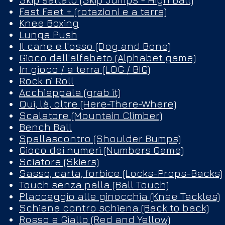
Fast Feet + (rotazioni e a terra)
Knee Boxing
Lunge Push
Il cane e l'osso (Dog and Bone)
Gioco dell'alfabeto (Alphabet game)
In gioco / a terra (LOG / BIG)
Rock n’ Roll
Acchiappala (grab it)
Qui, là, oltre (Here-There-Where)
Scalatore (Mountain Climber)
Bench Ball
Spallascontro (Shoulder Bumps)
Gioco dei numeri (Numbers Game)
Sciatore (Skiers)
Sasso, carta, forbice (Locks-Props-Backs)
Touch senza palla (Ball Touch)
Placcaggio alle ginocchia (Knee Tackles)
Schiena contro schiena (Back to back)
Rosso e Giallo (Red and Yellow)