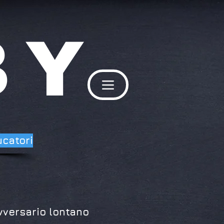
BY
ucatori
vversario lontano